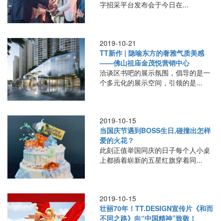
字招采平台发布会于今日在...
2019-10-21
TT新作 | 隐喻东方的奢雅气质美感
——佛山祖庙金茂悦营销中心
洽谈区书吧的展示氛围，倡导的是一
个多元化的展示空间，引领的是...
2019-10-15
当国庆节遇到BOSS生日,碰撞出怎样
爱的火花？
此刻正值举国同庆的日子每个人小桌
上都插着崭新的五星红旗穿着同...
2019-10-15
壮丽70年！TT.DESIGN宣传片《和而
不同之路》向“中国精神”致敬！