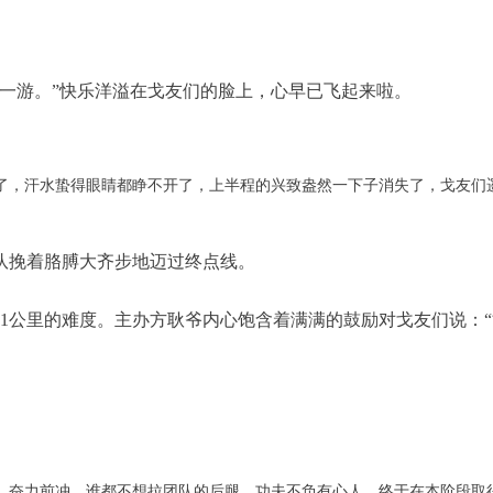
此一游。”快乐洋溢在戈友们的脸上，心早已飞起来啦。
了，汗水蛰得眼睛都睁不开了，上半程的兴致盎然一下子消失了，戈友们
盟队挽着胳膊大齐步地迈过终点线。
51公里的难度。主办方耿爷内心饱含着满满的鼓励对戈友们说：“
，奋力前冲，谁都不想拉团队的后腿。功夫不负有心人，终于在本阶段取