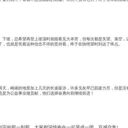
、下坡，总希望再登上坡顶时就能看见大本营，但每次都是失望、落空，
了，也就是凭着这种信念不停的坚持着，终于在快绝望时到达了终点。
两天，崎岖的地形加上几天的长途跋涉，许多戈友早已筋疲力尽，但是没
也是为公益事业做贡献，他们选择奋勇向前继续前进！
刺完的那一刹那，大家都深情抱在一起哭成一团，百感交集!