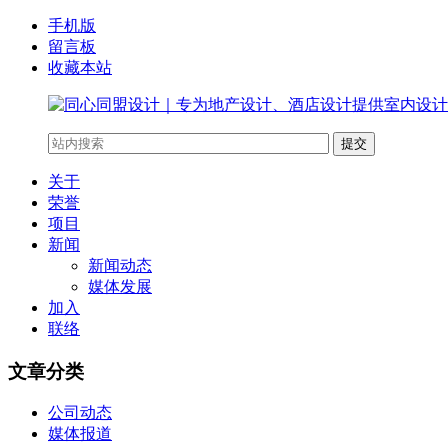
手机版
留言板
收藏本站
关于
荣誉
项目
新闻
新闻动态
媒体发展
加入
联络
文章分类
公司动态
媒体报道